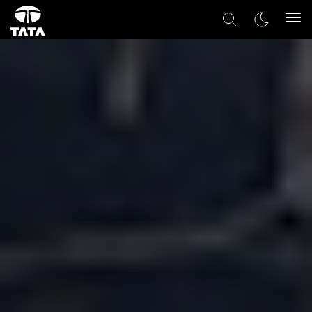
Togg
navi